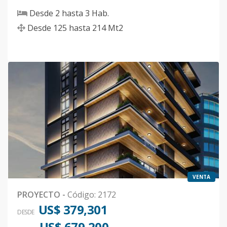
Desde
2
hasta
3
Hab.
Desde
125
hasta
214
Mt2
VENTA
PROYECTO
-
Código
:
2172
US$ 379,301
DESDE
US$ 679,200