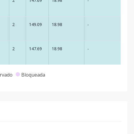
2
147.69
18.98
-
2
149.09
18.98
-
2
147.69
18.98
-
2
149.09
18.98
-
rvado
Bloqueada
2
147.69
18.98
-
2
149.09
18.98
-