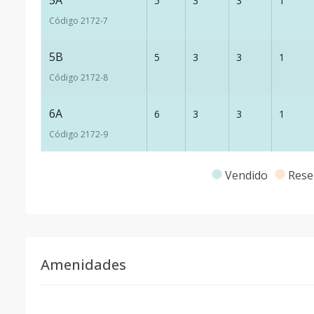
5A
5
3
3
1
Código
2172
-7
5B
5
3
3
1
Código
2172
-8
6A
6
3
3
1
Código
2172
-9
6B
6
3
3
1
Vendido
Rese
Código
2172
-10
7A
7
3
3
1
Código
2172
-11
Amenidades
7B
7
3
3
1
Código
2172
-12