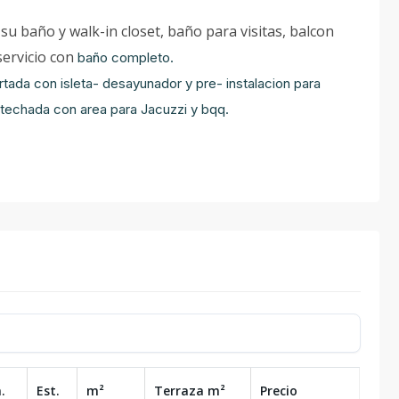
su baño y walk-in closet, baño para visitas, balcon
 servicio con
baño completo.
tada con isleta- desayunador y pre- instalacion para
estechada con area para Jacuzzi y bqq.
.
Est.
m²
Terraza
m²
Precio