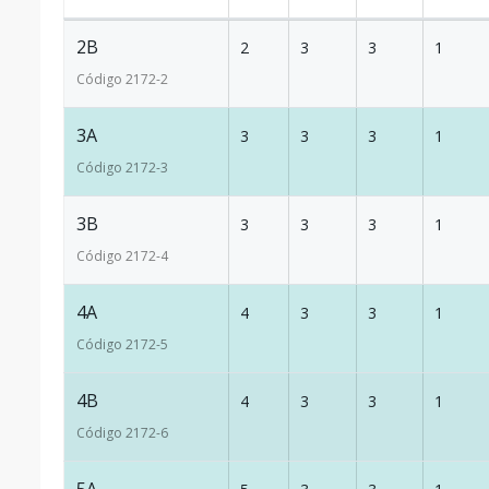
2B
2
3
3
1
Código
2172
-2
3A
3
3
3
1
Código
2172
-3
3B
3
3
3
1
Código
2172
-4
4A
4
3
3
1
Código
2172
-5
4B
4
3
3
1
Código
2172
-6