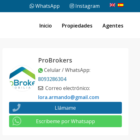
WhatsApp
Instagram
Inicio
Propiedades
Agentes
ProBrokers
Celular / WhatsApp
:
8093286304
Correo electrónico
:
lora.armando@gmail.com
Llámame
Escribeme por Whatsapp