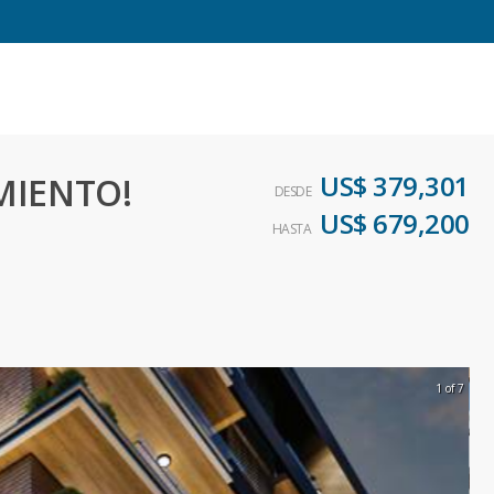
US$ 379,301
IMIENTO!
DESDE
US$ 679,200
HASTA
1 of 7