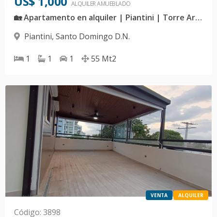
US$ 1,000
ALQUILER
AMUEBLADO
🏡 Apartamento en alquiler | Piantini | Torre Armonía 17 | G6
Piantini
,
Santo Domingo D.N.
1
1
1
55
Mt2
VENTA
ALQUILER
Código
:
3898