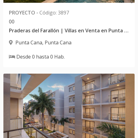
0
PROYECTO
-
Código
:
3897
0
0
Praderas del Farallón | Villas en Venta en Punta Cana de 2 y 3 Habitaciones | Residencial Alta Vista
Punta Cana
,
Punta Cana
Desde
0
hasta
0
Hab.