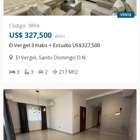
VENTA
Código
:
3894
US$ 327,500
VENTA
El Vergel 3 Habs + Estudio US$327,500
El Vergel
,
Santo Domingo D.N.
3
3
2
217
Mt2