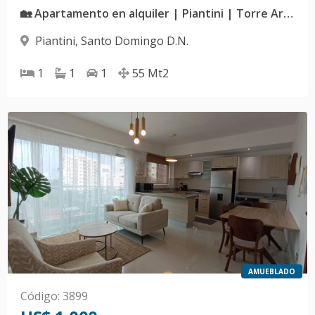
🏡 Apartamento en alquiler | Piantini | Torre Armonía 17 | F7
Piantini
,
Santo Domingo D.N.
1
1
1
55
Mt2
AMUEBLADO
Código
:
3899