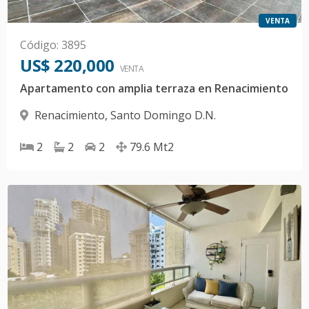
VENTA
Código
:
3895
US$ 220,000
VENTA
Apartamento con amplia terraza en Renacimiento
Renacimiento
,
Santo Domingo D.N.
2
2
2
79.6
Mt2