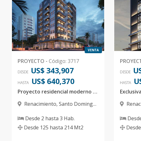
VENTA
PROYECTO
-
Código
:
3717
PROYEC
US$ 343,907
US
DESDE
DESDE
US$ 640,370
U
HASTA
HASTA
Proyecto residencial moderno con rooftop y amenidades
Renacimiento
,
Santo Domingo
Renac
D.N.
D.N.
Desde
2
hasta
3
Hab.
Desd
Desde
125
hasta
214
Mt2
Desde