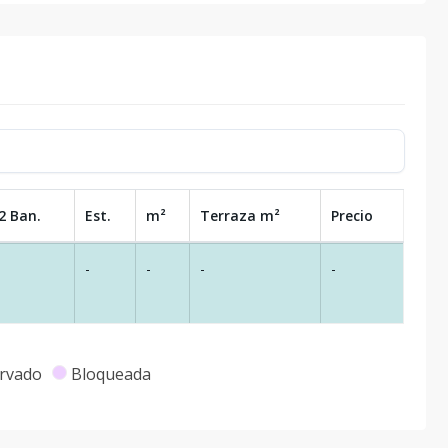
2 Ban.
Est.
m²
Terraza
m²
Precio
-
-
-
-
rvado
Bloqueada