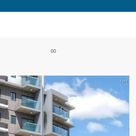
0
0
1 of 6