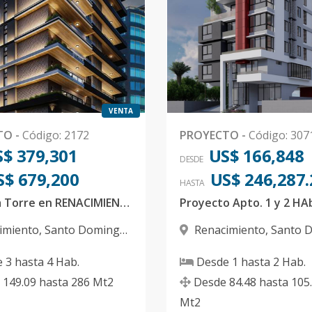
VENTA
TO
-
Código
:
2172
PROYECTO
-
Código
:
307
$ 379,301
US$ 166,848
DESDE
S$ 679,200
US$ 246,287.
HASTA
Exclusiva Torre en RENACIMIENTO! Apartamentos de 3 habitaciones+estudio
Proyecto Apto. 1 y 2 HA
imiento
,
Santo Domingo
Renacimiento
,
Santo 
D.N.
e
3
hasta
4
Hab.
Desde
1
hasta
2
Hab.
149.09
hasta
286
Mt2
Desde
84.48
hasta
105
Mt2