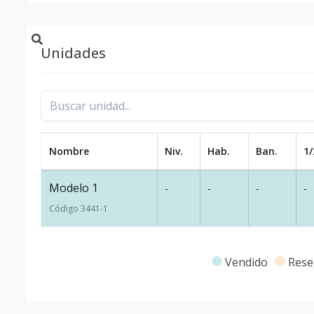
Unidades
Nombre
Niv.
Hab.
Ban.
1/
Modelo 1
-
-
-
-
Código
3441
-1
Vendido
Rese