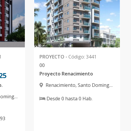
0
1
PROYECTO
-
Código
:
3441
0
0
25
Proyecto Renacimiento
b.
Renacimiento
,
Santo Domingo
D.N.
Domingo
Desde
0
hasta
0
Hab.
.93