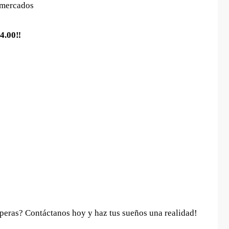
rmercados
4.00‼️
peras? Contáctanos hoy y haz tus sueños una realidad!