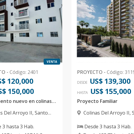
1
123.75
-
US$ 140,300
1
123.75
-
US$ 140,300
VENTA
1
123.75
-
US$ 141,300
TO
-
Código
:
2401
PROYECTO
-
Código
:
311
$ 120,000
US$ 139,300
DESDE
S$ 150,000
1
123.75
-
US$ 141,300
US$ 155,000
HASTA
Apartamento nuevo en colinas del arroyo ll
Proyecto Familiar
s Del Arroyo II
,
Santo
Colinas Del Arroyo II
,
1
123.75
-
US$ 141,300
 Norte
Domingo Norte
e
3
hasta
3
Hab.
Desde
3
hasta
3
Hab.