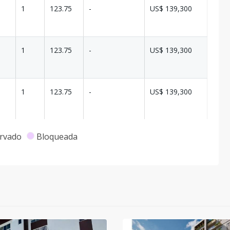
1
123.75
-
US$ 139,300
1
123.75
-
US$ 139,300
1
123.75
-
US$ 139,300
1
123.75
-
US$ 139,300
rvado
Bloqueada
1
123.75
-
US$ 139,300
1
123.75
-
US$ 139,300