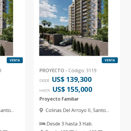
VENTA
VENTA
9
PROYECTO
-
Código
:
3119
US$ 139,300
DESDE
US$ 155,000
HASTA
Proyecto Familiar
Santo
Colinas Del Arroyo II
,
Santo
Domingo Norte
Desde
3
hasta
3
Hab.