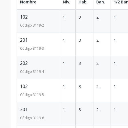
Nombre
Niv.
Hab.
Ban.
1/2 Ban
102
1
3
2
1
Código
3119
-2
201
1
3
2
1
Código
3119
-3
202
1
3
2
1
Código
3119
-4
102
1
3
2
1
Código
3119
-5
301
1
3
2
1
Código
3119
-6