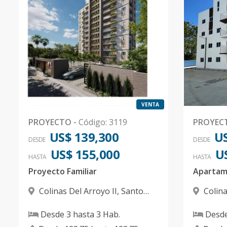
Código
3119
-12
601
1
3
2
1
Código
3119
-13
602
1
3
2
1
Código
3119
-14
VENTA
701
1
3
2
1
PROYECTO
-
Código
:
3119
PROYEC
Código
3119
-15
US$ 139,300
US
DESDE
DESDE
702
US$ 155,000
1
3
2
1
U
HASTA
HASTA
Código
3119
-16
Proyecto Familiar
Colinas Del Arroyo II
,
Santo
Colina
702
1
3
2
1
Domingo Norte
Domingo
Código
3119
-17
Desde
3
hasta
3
Hab.
Desd