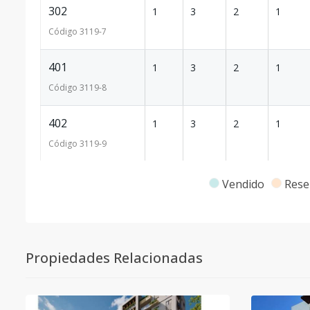
302
1
3
2
1
Código
3119
-7
401
1
3
2
1
Código
3119
-8
402
1
3
2
1
Código
3119
-9
501
1
3
2
1
Vendido
Rese
Código
3119
-10
501
1
3
2
1
Propiedades Relacionadas
Código
3119
-11
502
1
3
2
1