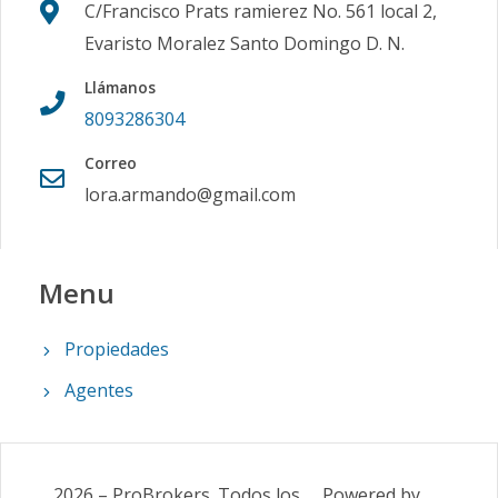
C/Francisco Prats ramierez No. 561 local 2,
Evaristo Moralez Santo Domingo D. N.
Llámanos
8093286304
Correo
lora.armando@gmail.com
Menu
Propiedades
Agentes
2026
–
ProBrokers
.
Todos los
Powered by