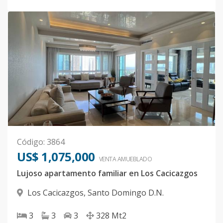
Código
:
3864
US$ 1,075,000
VENTA AMUEBLADO
Lujoso apartamento familiar en Los Cacicazgos
Los Cacicazgos
,
Santo Domingo D.N.
3
3
3
328
Mt2