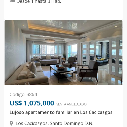
Desde
1
hasta
3
Hab.
Código
:
3864
US$ 1,075,000
VENTA AMUEBLADO
Lujoso apartamento familiar en Los Cacicazgos
Los Cacicazgos
,
Santo Domingo D.N.