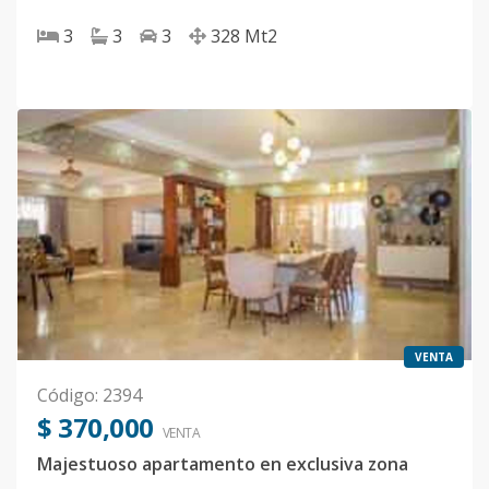
3
3
3
328
Mt2
VENTA
Código
:
2394
$ 370,000
VENTA
Majestuoso apartamento en exclusiva zona