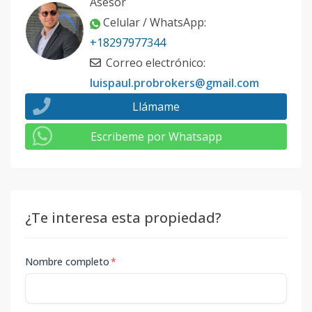
Asesor
Celular / WhatsApp
:
+18297977344
Correo electrónico
:
luispaul.probrokers@gmail.com
Llámame
Escribeme por Whatsapp
¿Te interesa esta propiedad?
Nombre completo
*