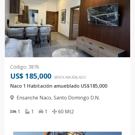
Código
:
3876
US$ 185,000
VENTA AMUEBLADO
Naco 1 Habitación amueblado US$185,000
Ensanche Naco
,
Santo Domingo D.N.
1
1
1
60
Mt2