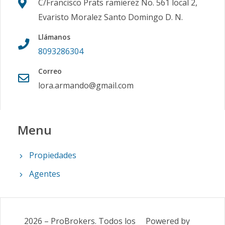
C/Francisco Prats ramierez No. 561 local 2,
Evaristo Moralez Santo Domingo D. N.
Llámanos
8093286304
Correo
lora.armando@gmail.com
Menu
Propiedades
Agentes
2026
–
ProBrokers
.
Todos los
Powered by