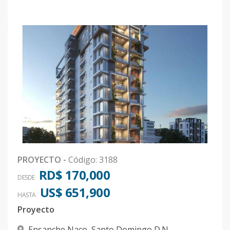
PROYECTO
-
Código
:
3188
RD$ 170,000
DESDE
US$ 651,900
HASTA
Proyecto
Ensanche Naco
,
Santo Domingo D.N.