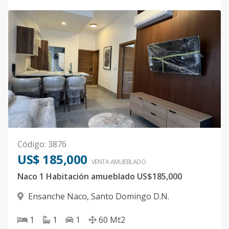
Código
:
3876
US$ 185,000
VENTA AMUEBLADO
Naco 1 Habitación amueblado US$185,000
Ensanche Naco
,
Santo Domingo D.N.
1
1
1
60
Mt2