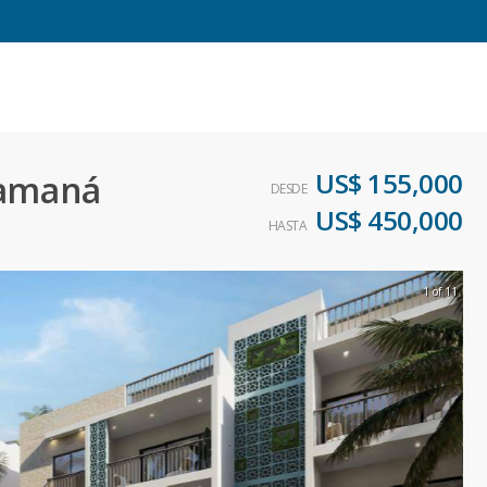
US$ 155,000
Samaná
DESDE
US$ 450,000
HASTA
1 of 11