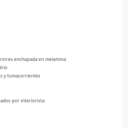
teriores enchapada en melamina
drio
es y tomacorrientes
ados por interiorista