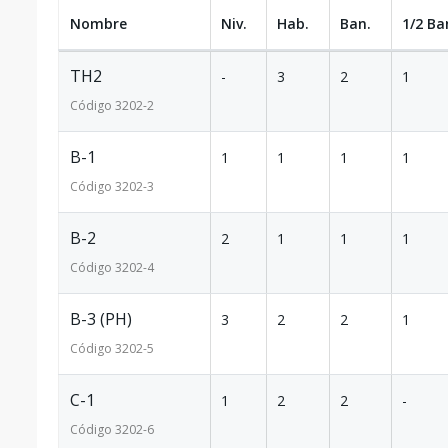
Nombre
Niv.
Hab.
Ban.
1/2 Ba
TH2
-
3
2
1
Código
3202
-2
B-1
1
1
1
1
Código
3202
-3
B-2
2
1
1
1
Código
3202
-4
B-3 (PH)
3
2
2
1
Código
3202
-5
C-1
1
2
2
-
Código
3202
-6