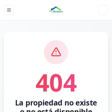
Toggle navigation menu
Toggl
404
La propiedad no existe
o no está disponible