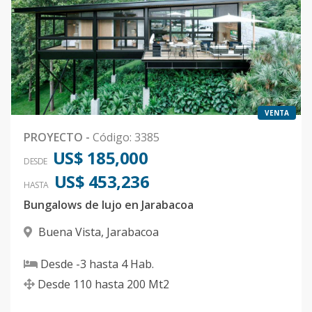
VENTA
PROYECTO
-
Código
:
3385
US$ 185,000
DESDE
US$ 453,236
HASTA
Bungalows de lujo en Jarabacoa
Buena Vista
,
Jarabacoa
Desde
-3
hasta
4
Hab.
Desde
110
hasta
200
Mt2