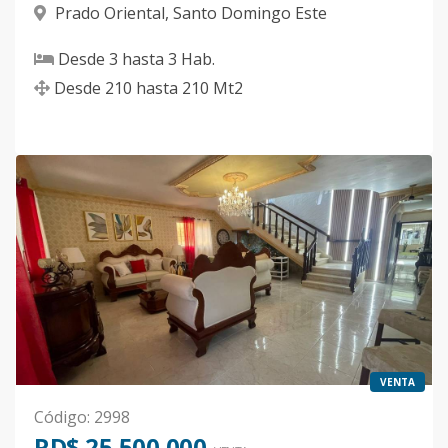
Prado Oriental
,
Santo Domingo Este
Desde
3
hasta
3
Hab.
Desde
210
hasta
210
Mt2
VENTA
Código
:
2998
RD$ 25,500,000