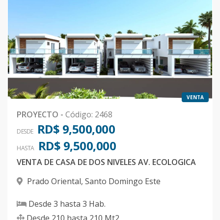
VENTA
PROYECTO
-
Código
:
2468
RD$ 9,500,000
DESDE
RD$ 9,500,000
HASTA
VENTA DE CASA DE DOS NIVELES AV. ECOLOGICA
Prado Oriental
,
Santo Domingo Este
Desde
3
hasta
3
Hab.
Desde
210
hasta
210
Mt2