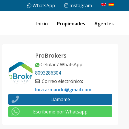
WhatsApp
Instagram
Inicio
Propiedades
Agentes
ProBrokers
Celular / WhatsApp
:
8093286304
Correo electrónico
:
lora.armando@gmail.com
Llámame
Escribeme por Whatsapp