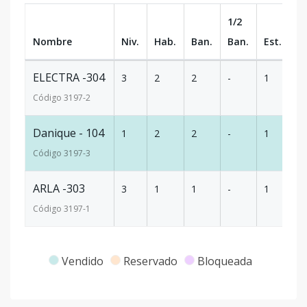
1/2
Nombre
Niv.
Hab.
Ban.
Ban.
Est.
m
ELECTRA -304
3
2
2
-
1
90
Código
3197
-2
Danique - 104
1
2
2
-
1
75
Código
3197
-3
ARLA -303
3
1
1
-
1
7
Código
3197
-1
Vendido
Reservado
Bloqueada