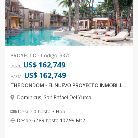
PROYECTO
-
Código
:
3370
US$ 162,749
DESDE
US$ 162,749
HASTA
THE DONDOM - EL NUEVO PROYECTO INMOBILIARIO QUE VA A REVOLUCIONAR DOMINICUS, BAYAHIBE
Dominicus
,
San Rafael Del Yuma
Desde
0
hasta
3
Hab.
Desde
62.89
hasta
107.99
Mt2