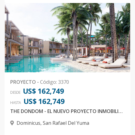
PROYECTO
-
Código
:
3370
US$ 162,749
DESDE
US$ 162,749
HASTA
THE DONDOM - EL NUEVO PROYECTO INMOBILIARIO QUE VA A REVOLUCIONAR DOMINICUS, BAYAHIBE
Dominicus
,
San Rafael Del Yuma