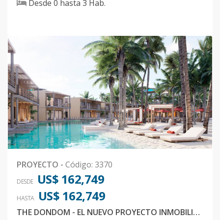
Desde
0
hasta
3
Hab.
PROYECTO
-
Código
:
3370
US$ 162,749
DESDE
US$ 162,749
HASTA
THE DONDOM - EL NUEVO PROYECTO INMOBILIARIO QUE VA A REVOLUCIONAR DOMINICUS, BAYAHIBE