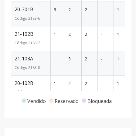
20-301B
3
2
2
-
1
79
Código
2183
-6
21-102B
1
2
2
-
1
65
Código
2183
-7
21-103A
1
3
2
-
1
80
Código
2183
-8
20-102B
1
2
2
-
1
65
Código
2183
-9
Vendido
Reservado
Bloqueada
20-103A
1
3
2
-
1
80
Código
2183
-10
22-303A
3
3
2
-
1
95