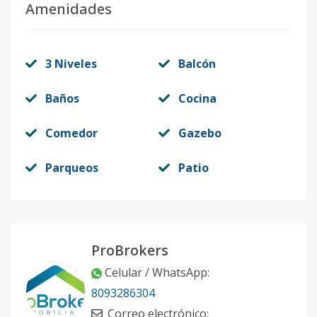
Amenidades
Código
2183
-11
19-203A
2
3
2
-
1
80
3 Niveles
Balcón
Código
2183
-1
Baños
Cocina
Comedor
Gazebo
Parqueos
Patio
ProBrokers
Celular / WhatsApp
:
8093286304
Correo electrónico
: