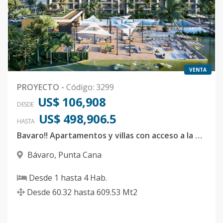
VENTA
PROYECTO
-
Código
:
3299
US$ 106,908
DESDE
US$ 498,906.5
HASTA
Bavaro!! Apartamentos y villas con acceso a la playa
Bávaro
,
Punta Cana
Desde
1
hasta
4
Hab.
Desde
60.32
hasta
609.53
Mt2