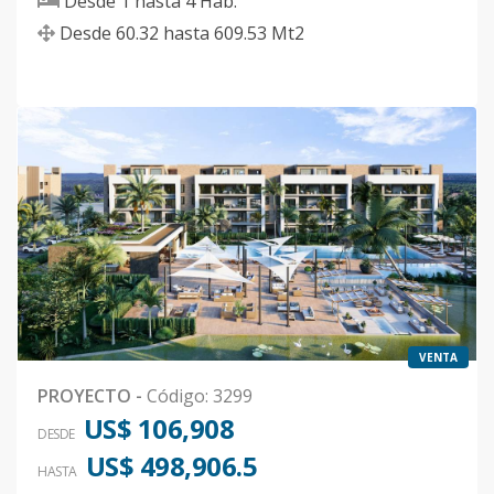
Desde
1
hasta
4
Hab.
Desde
60.32
hasta
609.53
Mt2
VENTA
PROYECTO
-
Código
:
3299
US$ 106,908
DESDE
US$ 498,906.5
HASTA