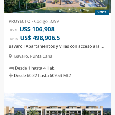
VENTA
PROYECTO
-
Código
:
3299
US$ 106,908
DESDE
US$ 498,906.5
HASTA
Bavaro!! Apartamentos y villas con acceso a la playa
Bávaro
,
Punta Cana
Desde
1
hasta
4
Hab.
Desde
60.32
hasta
609.53
Mt2