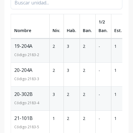
1/2
Nombre
Niv.
Hab.
Ban.
Ban.
Est.
m
19-204A
2
3
2
-
1
80
Código
2183
-2
20-204A
2
3
2
-
1
80
Código
2183
-3
20-302B
3
2
2
-
1
79
Código
2183
-4
21-101B
1
2
2
-
1
65
Código
2183
-5