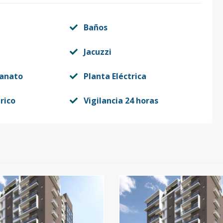
2
95.05
-
US$ 194,000
Baños
2
95.05
-
US$ 200,000
Jacuzzi
lanato
Planta Eléctrica
1
59.17
-
US$ 135,350
rico
Vigilancia 24 horas
1
59.17
-
US$ 147,350
1
59.17
-
US$ 150,350
1
59.17
-
US$ 153,350