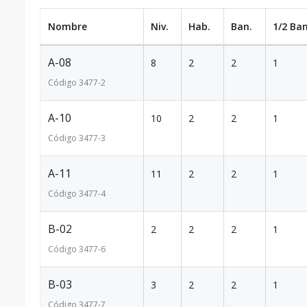
Nombre
Niv.
Hab.
Ban.
1/2 Ban
A-08
8
2
2
1
Código
3477
-2
A-10
10
2
2
1
Código
3477
-3
A-11
11
2
2
1
Código
3477
-4
B-02
2
2
2
1
Código
3477
-6
B-03
3
2
2
1
Código
3477
-7