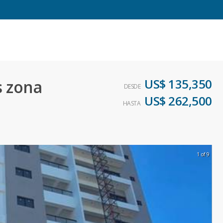
US$ 135,350
s zona
DESDE
US$ 262,500
HASTA
1 of 9