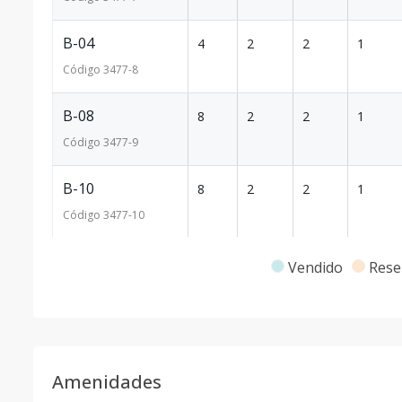
B-04
4
2
2
1
Código
3477
-8
B-08
8
2
2
1
Código
3477
-9
B-10
8
2
2
1
Código
3477
-10
B-11
8
2
2
1
Vendido
Rese
Código
3477
-11
C-08
8
2
2
1
Código
3477
-12
Amenidades