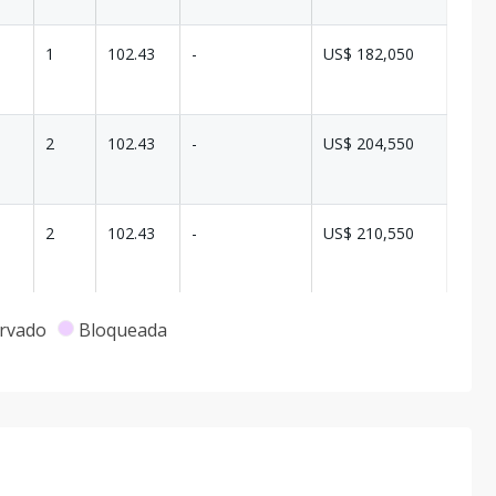
1
102.43
-
US$ 182,050
2
102.43
-
US$ 204,550
2
102.43
-
US$ 210,550
2
102.43
-
US$ 213,550
rvado
Bloqueada
2
95.05
-
US$ 191,000