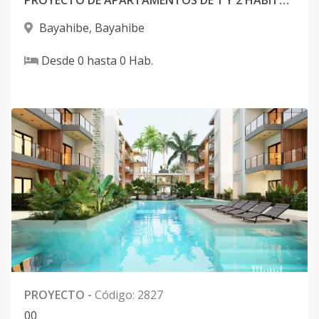
PROYECTO DE APARTAMENTOS DE 1 Y 2 HABITACIONES EN PLANOS Y CONSTRUCCION PROXIMO A PLAYA BAYAHIBE
Bayahibe
,
Bayahibe
Desde
0
hasta
0
Hab.
PROYECTO
-
Código
:
2827
0
0