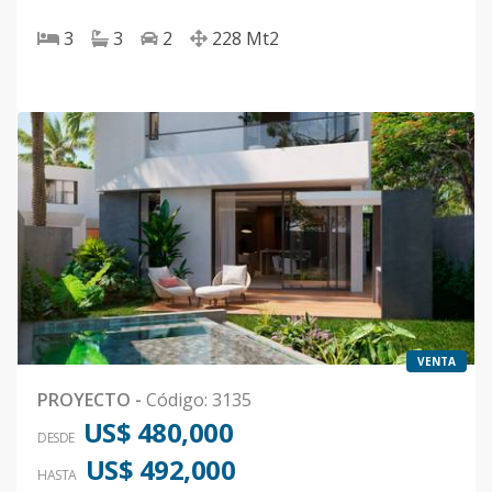
3
3
2
228
Mt2
VENTA
PROYECTO
-
Código
:
3135
US$ 480,000
DESDE
US$ 492,000
HASTA