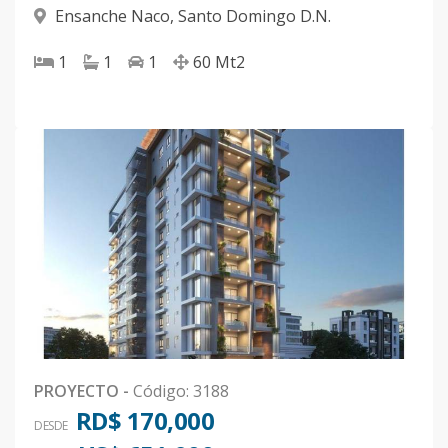
Ensanche Naco
,
Santo Domingo D.N.
1
1
1
60
Mt2
PROYECTO
-
Código
:
3188
RD$ 170,000
DESDE