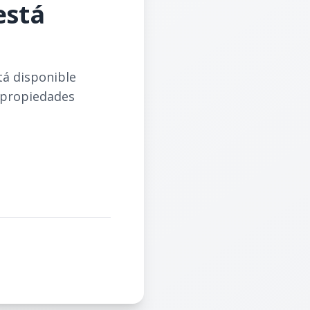
está
tá disponible
 propiedades