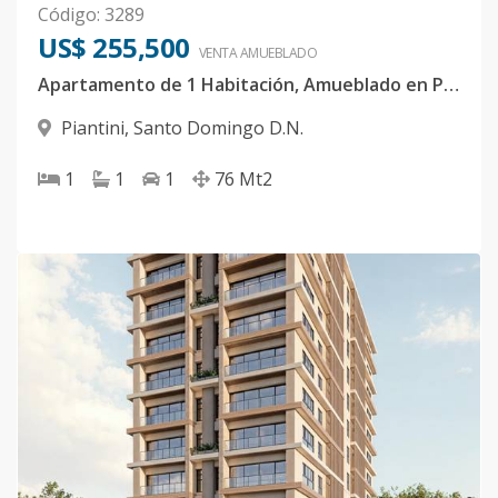
Código
:
3289
US$ 255,500
VENTA AMUEBLADO
Apartamento de 1 Habitación, Amueblado en Piantini
Piantini
,
Santo Domingo D.N.
1
1
1
76
Mt2