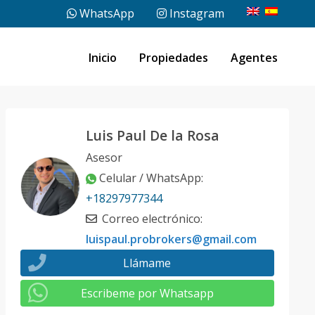
WhatsApp
Instagram
Inicio
Propiedades
Agentes
Luis Paul De la Rosa
Asesor
Celular / WhatsApp
:
+18297977344
Correo electrónico
:
luispaul.probrokers@gmail.com
Llámame
Escribeme por Whatsapp