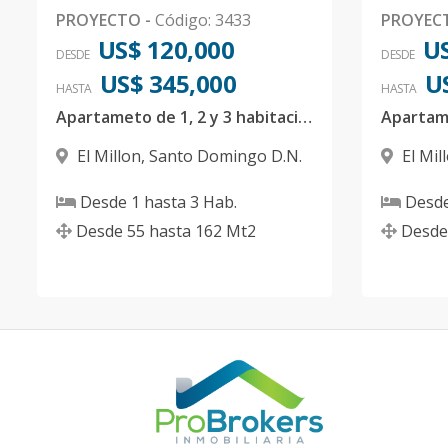
PROYECTO
-
Código
:
3433
PROYEC
US$ 120,000
US
DESDE
DESDE
US$ 345,000
U
HASTA
HASTA
Apartameto de 1, 2 y 3 habitaciones en el Millon
El Millon
,
Santo Domingo D.N.
El Mil
Desde
1
hasta
3
Hab.
Desd
Desde
55
hasta
162
Mt2
Desde