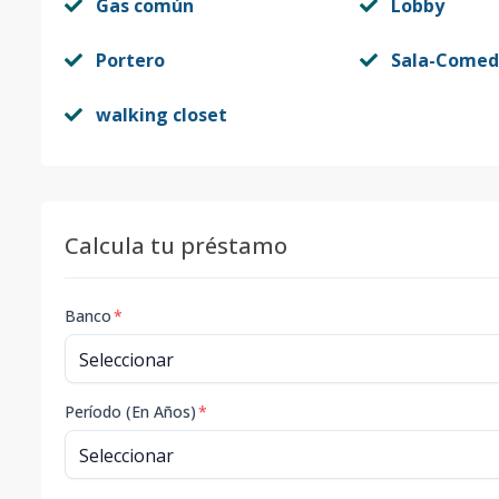
Gas común
Lobby
Portero
Sala-Comed
walking closet
Calcula tu préstamo
Banco
*
Período (En Años)
*