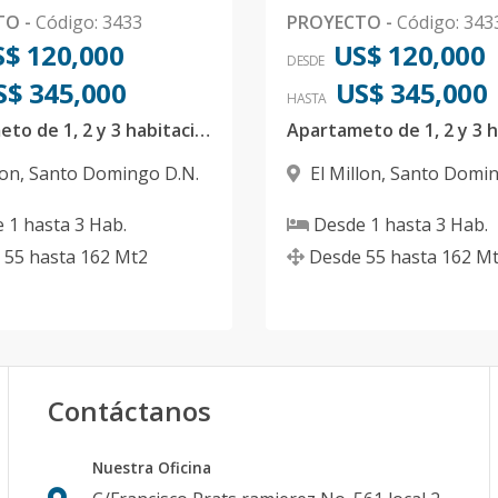
TO
-
Código
:
3433
PROYECTO
-
Código
:
343
$ 120,000
US$ 120,000
DESDE
S$ 345,000
US$ 345,000
HASTA
Apartameto de 1, 2 y 3 habitaciones en el Millon
lon
,
Santo Domingo D.N.
El Millon
,
Santo Domin
e
1
hasta
3
Hab.
Desde
1
hasta
3
Hab.
55
hasta
162
Mt2
Desde
55
hasta
162
Mt
Contáctanos
Nuestra Oficina