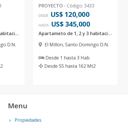
3
PROYECTO
-
Código
:
3433
US$ 120,000
DESDE
US$ 345,000
HASTA
Apartameto de 1, 2 y 3 habitaciones en el Millon
Apartameto de 1, 2 y 3 habitaciones en el Millon
go D.N.
El Millon
,
Santo Domingo D.N.
Desde
1
hasta
3
Hab.
2
Desde
55
hasta
162
Mt2
Menu
Propiedades