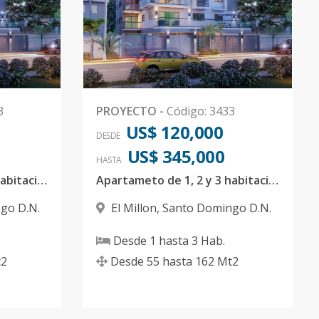
3
PROYECTO
-
Código
:
3433
US$ 120,000
DESDE
US$ 345,000
HASTA
Apartameto de 1, 2 y 3 habitaciones en el Millon
Apartameto de 1, 2 y 3 habitaciones en el Millon
go D.N.
El Millon
,
Santo Domingo D.N.
Desde
1
hasta
3
Hab.
2
Desde
55
hasta
162
Mt2