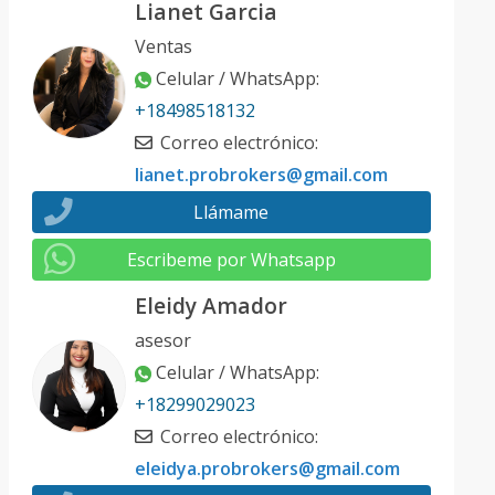
Lianet Garcia
Ventas
Celular / WhatsApp
:
+18498518132
Correo electrónico
:
lianet.probrokers@gmail.com
Llámame
Escribeme por Whatsapp
Eleidy Amador
asesor
Celular / WhatsApp
:
+18299029023
Correo electrónico
:
eleidya.probrokers@gmail.com