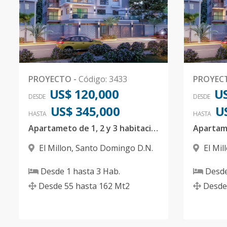
PROYECTO
-
Código
:
3433
PROYEC
US$ 120,000
US
DESDE
DESDE
US$ 345,000
U
HASTA
HASTA
Apartameto de 1, 2 y 3 habitaciones en el Millon
El Millon
,
Santo Domingo D.N.
El Mil
Desde
1
hasta
3
Hab.
Desd
Desde
55
hasta
162
Mt2
Desde