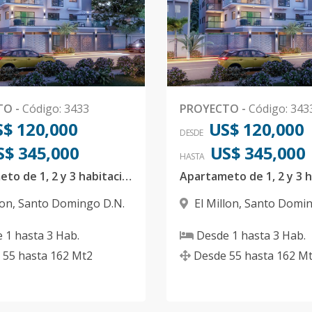
TO
-
Código
:
3433
PROYECTO
-
Código
:
343
$ 120,000
US$ 120,000
DESDE
S$ 345,000
US$ 345,000
HASTA
Apartameto de 1, 2 y 3 habitaciones en el Millon
lon
,
Santo Domingo D.N.
El Millon
,
Santo Domin
e
1
hasta
3
Hab.
Desde
1
hasta
3
Hab.
55
hasta
162
Mt2
Desde
55
hasta
162
Mt