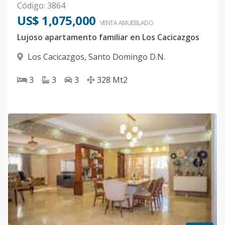
Código
:
3864
US$ 1,075,000
VENTA AMUEBLADO
Lujoso apartamento familiar en Los Cacicazgos
Los Cacicazgos
,
Santo Domingo D.N.
3
3
3
328
Mt2