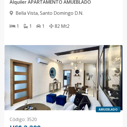
Alquiler APARTAMENTO AMUEBLADO
Bella Vista
,
Santo Domingo D.N.
1
1
1
82
Mt2
AMUEBLADO
Código
:
3520