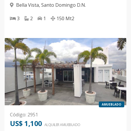
Bella Vista
,
Santo Domingo D.N.
3
2
1
150
Mt2
AMUEBLADO
Código
:
2951
US$ 1,100
ALQUILER
AMUEBLADO