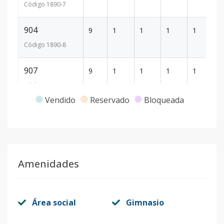
Código
1890
-7
904
9
1
1
1
1
5
Código
1890
-8
907
9
1
1
1
1
5
Código
1890
-9
Vendido
Reservado
Bloqueada
1007
10
1
1
1
1
5
Código
1890
-10
1002
10
1
1
1
1
5
Amenidades
Código
1890
-11
1003
10
1
1
1
1
5
Área social
Gimnasio
Código
1890
-12