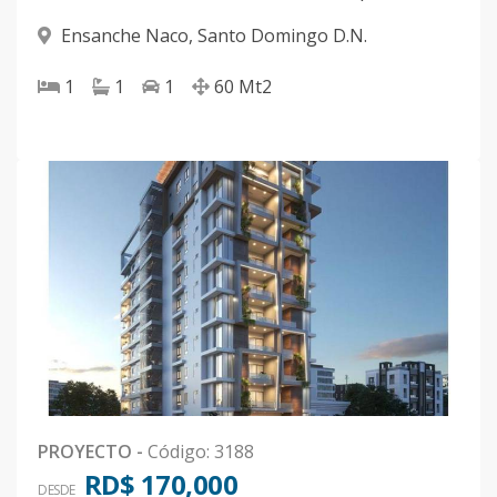
Ensanche Naco
,
Santo Domingo D.N.
1
1
1
60
Mt2
PROYECTO
-
Código
:
3188
RD$ 170,000
DESDE