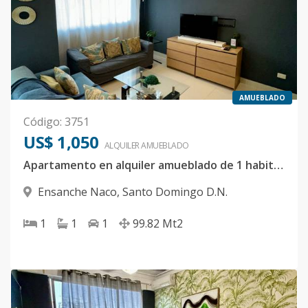
AMUEBLADO
Código
:
3751
US$ 1,050
ALQUILER
AMUEBLADO
Apartamento en alquiler amueblado de 1 habitación
Ensanche Naco
,
Santo Domingo D.N.
1
1
1
99.82
Mt2