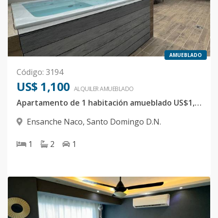
AMUEBLADO
Código
:
3194
US$ 1,100
ALQUILER
AMUEBLADO
Apartamento de 1 habitación amueblado US$1,100
Ensanche Naco
,
Santo Domingo D.N.
1
2
1