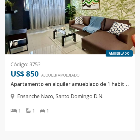
AMUEBLADO
Código
:
3753
US$ 850
ALQUILER
AMUEBLADO
Apartamento en alquiler amueblado de 1 habitación en Naco
Ensanche Naco
,
Santo Domingo D.N.
1
1
1