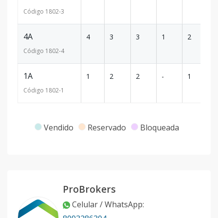
Código
1802
-3
4A
4
3
3
1
2
11
Código
1802
-4
1A
1
2
2
-
1
94
Código
1802
-1
Vendido
Reservado
Bloqueada
ProBrokers
Celular / WhatsApp
: