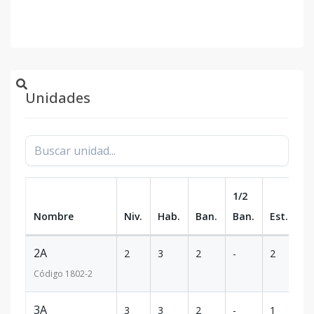
Unidades
1/2
Nombre
Niv.
Hab.
Ban.
Ban.
Est.
m
2A
2
3
2
-
2
11
Código
1802
-2
3A
3
3
2
-
1
11